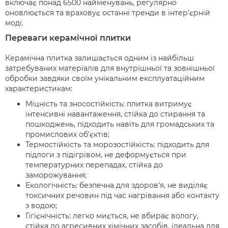
включає понад 6500 найменувань, регулярно
оновлюється та враховує останні тренди в інтер'єрній
моді.
Переваги керамічної плитки
Керамічна плитка залишається одним із найбільш
затребуваних матеріалів для внутрішньої та зовнішньої
обробки завдяки своїм унікальним експлуатаційним
характеристикам:
Міцність та зносостійкість: плитка витримує
інтенсивні навантаження, стійка до стирання та
пошкоджень, підходить навіть для громадських та
промислових об'єктів;
Термостійкість та морозостійкість: підходить для
підлоги з підігрівом, не деформується при
температурних перепадах, стійка до
заморожування;
Екологічність: безпечна для здоров'я, не виділяє
токсичних речовин під час нагрівання або контакту
з водою;
Гігієнічність: легко миється, не вбирає вологу,
стійка до агресивних хімічних засобів, ідеальна для