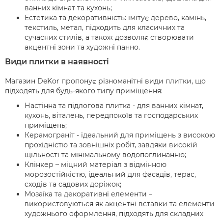
ванних кімнат та кухонь;
Естетика та декоративність: імітує дерево, камінь,
текстиль, метал, підходить для класичних та
сучасних стилів, а також дозволяє створювати
акцентні зони та художні панно.
Види плитки в наявності
Магазин DeKor пропонує різноманітні види плитки, що
підходять для будь-якого типу приміщення:
Настінна та підлогова плитка - для ванних кімнат,
кухонь, віталень, передпокоїв та господарських
приміщень;
Керамограніт - ідеальний для приміщень з високою
прохідністю та зовнішніх робіт, завдяки високій
щільності та мінімальному водопоглинанню;
Клінкер – міцний матеріал з відмінною
морозостійкістю, ідеальний для фасадів, терас,
сходів та садових доріжок;
Мозаїка та декоративні елементи –
використовуються як акцентні вставки та елементи
художнього оформлення, підходять для складних