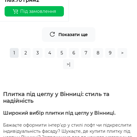
1169.70 грн
м2
Під замовлення
Показати ще
1
2
3
4
5
6
7
8
9
>
>|
Плитка під цеглу у Вінниці: стиль та
надійність
Широкий вибір плитки під цеглу у Вінниці.
Бажаєте оформити інтер'єр у стилі лофт чи підкреслити
індивідуальність фасаду? Шукаєте, де купити плитку під