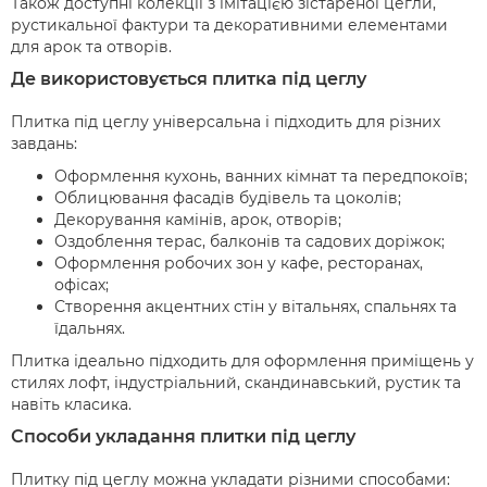
Також доступні колекції з імітацією зістареної цегли,
рустикальної фактури та декоративними елементами
для арок та отворів.
Де використовується плитка під цеглу
Плитка під цеглу універсальна і підходить для різних
завдань:
Оформлення кухонь, ванних кімнат та передпокоїв;
Облицювання фасадів будівель та цоколів;
Декорування камінів, арок, отворів;
Оздоблення терас, балконів та садових доріжок;
Оформлення робочих зон у кафе, ресторанах,
офісах;
Створення акцентних стін у вітальнях, спальнях та
їдальнях.
Плитка ідеально підходить для оформлення приміщень у
стилях лофт, індустріальний, скандинавський, рустик та
навіть класика.
Способи укладання плитки під цеглу
Плитку під цеглу можна укладати різними способами: