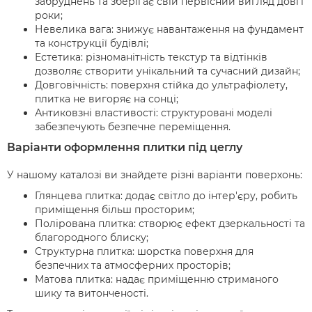
забруднень та зберігає свій первісний вигляд довгі
роки;
Невелика вага: знижує навантаження на фундамент
та конструкції будівлі;
Естетика: різноманітність текстур та відтінків
дозволяє створити унікальний та сучасний дизайн;
Довговічність: поверхня стійка до ультрафіолету,
плитка не вигоряє на сонці;
Антиковзні властивості: структуровані моделі
забезпечують безпечне переміщення.
Варіанти оформлення плитки під цеглу
У нашому каталозі ви знайдете різні варіанти поверхонь:
Глянцева плитка: додає світло до інтер'єру, робить
приміщення більш просторим;
Полірована плитка: створює ефект дзеркальності та
благородного блиску;
Структурна плитка: шорстка поверхня для
безпечних та атмосферних просторів;
Матова плитка: надає приміщенню стриманого
шику та витонченості.