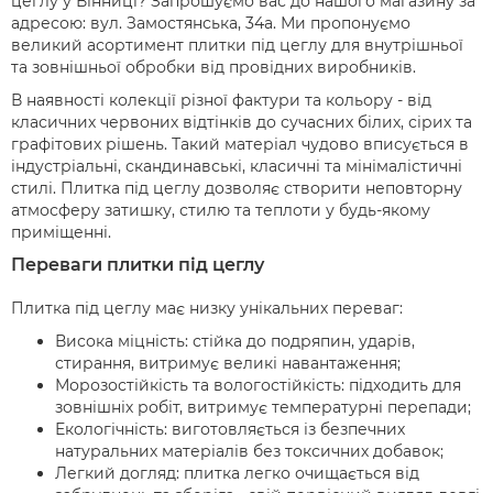
цеглу у Вінниці? Запрошуємо вас до нашого магазину за
адресою: вул. Замостянська, 34а. Ми пропонуємо
великий асортимент плитки під цеглу для внутрішньої
та зовнішньої обробки від провідних виробників.
В наявності колекції різної фактури та кольору - від
класичних червоних відтінків до сучасних білих, сірих та
графітових рішень. Такий матеріал чудово вписується в
індустріальні, скандинавські, класичні та мінімалістичні
стилі. Плитка під цеглу дозволяє створити неповторну
атмосферу затишку, стилю та теплоти у будь-якому
приміщенні.
Переваги плитки під цеглу
Плитка під цеглу має низку унікальних переваг:
Висока міцність: стійка до подряпин, ударів,
стирання, витримує великі навантаження;
Морозостійкість та вологостійкість: підходить для
зовнішніх робіт, витримує температурні перепади;
Екологічність: виготовляється із безпечних
натуральних матеріалів без токсичних добавок;
Легкий догляд: плитка легко очищається від