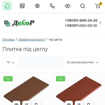
0
+38093-606-26-26
+38097-002-03-10
Головна
Керамічна плитка
під цеглу
Плитка під цеглу
15
За замовчуванням
Топ
Топ