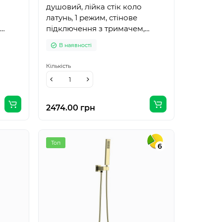
душовий, лійка стік коло
латунь, 1 режим, стінове
підключення з тримачем,
шланг PVC 150см, de la noche
В наявності
Кількість
2474.00 грн
Топ
6