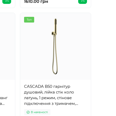
1610.00 грн
Топ
CASCADA B50 гарнітур
душовий, лійка стік коло
ланг
латунь, 1 режим, стінове
la
підключення з тримачем,
шланг PVC 150 см, cepillado oro
В наявності