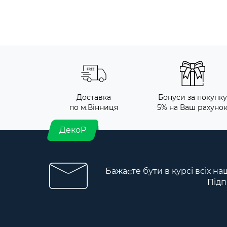
Доставка
Бонуси за покупку
по м.Вінниця
5% на Ваш рахуно
ДекоР
Бажаєте бути в курсі всіх на
Підп