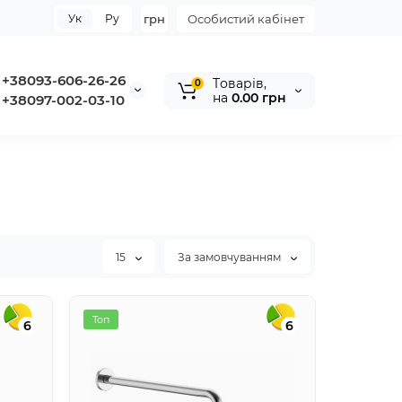
Ук
Ру
грн
Особистий кабінет
+38093-606-26-26
Tоварів,
0
на
0.00 грн
+38097-002-03-10
15
За замовчуванням
Топ
6
6