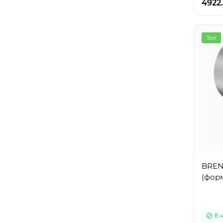
4922
Топ
BREN
(форм
В 