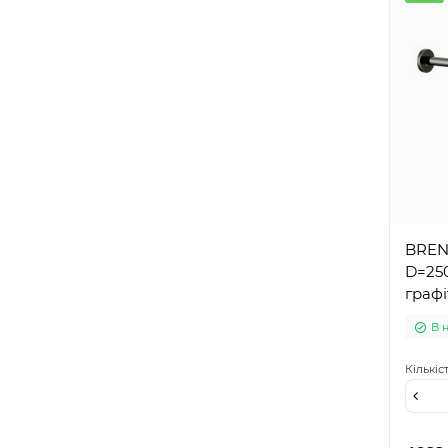
BREN
D=250
граф
В 
Кількіс