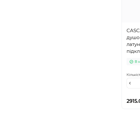
CASC
душов
латун
підкл
шланг
В 
Кількіс
2915.