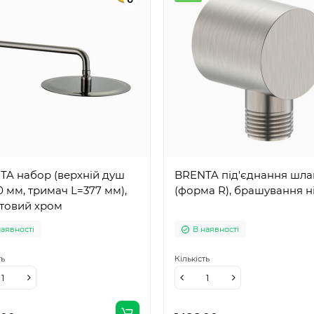
TA набор (верхній душ
BRENTA під'єднання шла
 мм, тримач L=377 мм),
(форма R), брашування н
ітовий хром
наявності
В наявності
ть
Кількість