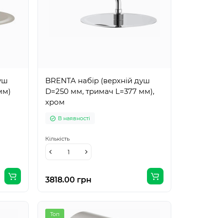
уш
BRENTA набір (верхній душ
мм)
D=250 мм, тримач L=377 мм),
хром
В наявності
Кількість
3818.00 грн
Топ