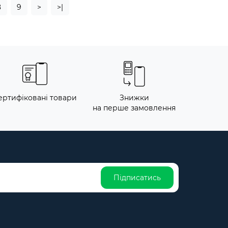
8
9
>
>|
ертифіковані товари
Знижки
на перше замовлення
Підписатись