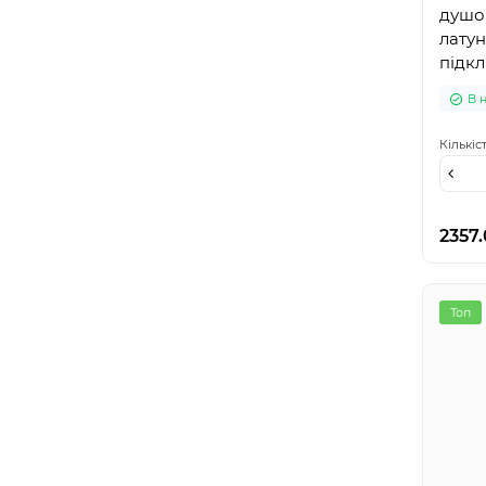
душов
латун
підкл
шланг
В 
níque
Кількіс
2357
Топ