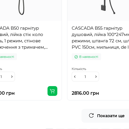
ADA B50 гарнітур
CASCADA B55 гарнітур
ий, лійка стік коло
душовий, лійка 100*247мм
ь, 1 режим, стінове
режими, штанга 72 см, ш
ючення з тримачем,
PVC 150см, мильниця, de 
 PVC 150см, pistola gris
noche
наявності
В наявності
ть
Кількість
00 грн
2816.00 грн
Показати ще