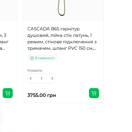
CASCADA B65 гарнітур
, 3
душовий, лійка стік латунь, 1
ланг
режим, стінове підключення з
la
тримачем, шланг PVC 150 см,
cepillado oro
В наявності
Кількість
3755.00 грн