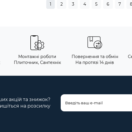
1
2
3
4
5
6
7
Монтажні роботи
Повернення та обмін
С
к
Плиточник, Сантехнік
На протязі 14 днів
ших акцій та знижок?
ишіться на розсилку