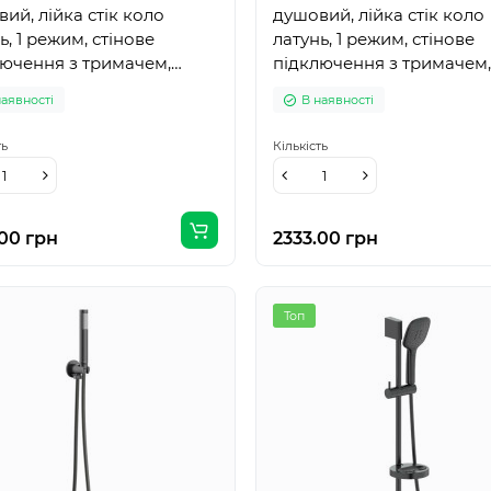
ий, лійка стік коло
душовий, лійка стік коло
ь, 1 режим, стінове
латунь, 1 режим, стінове
ючення з тримачем,
підключення з тримачем,
 PVC 150см, cepillado
шланг PVC 150см, cromo
наявності
В наявності
ть
Кількість
.00 грн
2333.00 грн
Топ