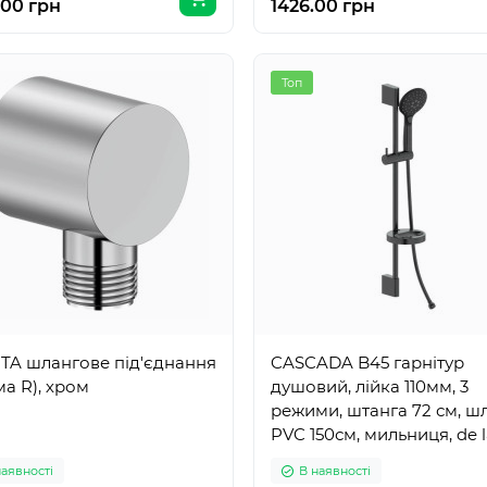
.00 грн
1426.00 грн
Топ
TA шлангове під'єднання
CASCADA B45 гарнітур
а R), хром
душовий, лійка 110мм, 3
режими, штанга 72 см, ш
PVC 150см, мильниця, de 
noche
наявності
В наявності