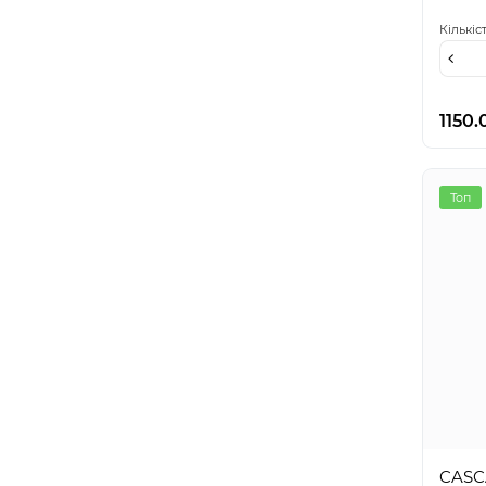
Кількіс
1150.
Топ
CASC