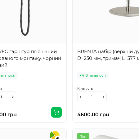
EC гарнітур гігієнічний
BRENTA набір (верхній д
ованого монтажу, чорний
D=250 мм, тримач L=377 
вий
наявності
В наявності
ть
Кількість
.00 грн
4600.00 грн
Топ
6