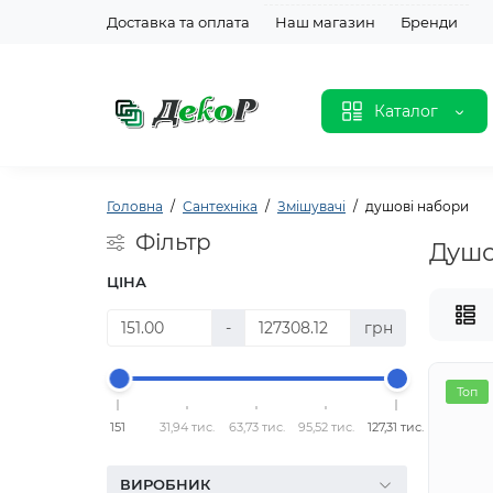
Доставка та оплата
Наш магазин
Бренди
Каталог
Головна
Сантехніка
Змішувачі
душові набори
Фільтр
Душо
ЦІНА
-
грн
Топ
151
31,94 тис.
63,73 тис.
95,52 тис.
127,31 тис.
ВИРОБНИК