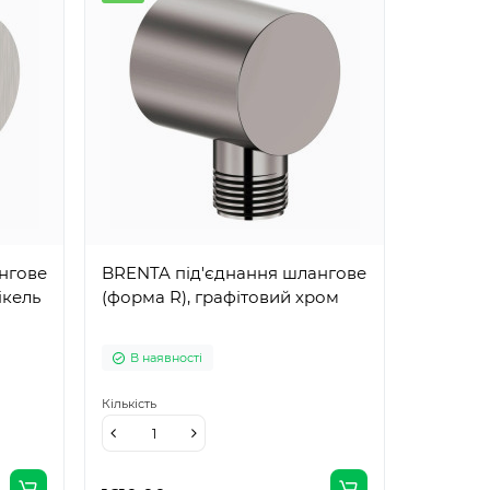
нгове
BRENTA під'єднання шлангове
ікель
(форма R), графітовий хром
В наявності
Кількість