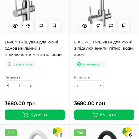
DAICY змішувач для кухні
DAICY-U змiшувач для кухнi
одноважільний з
з пiдключенням пiтної води,
підключенням питної води,
хром
хром
В наявності
В наявності
Кількість
Кількість
3680.00 грн
3680.00 грн
Купити
Купити
Топ
Топ
6
6