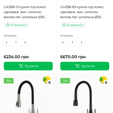
G4398-13 кухня під осмос
G4398-69 кухня під осмос
одноваж. вис. силікон.
одноваж. вис. силікон.
вилив лат. шпилька Ø35
вилив лат. шпилька Ø35
(золото/чорн.)
(сірий Gungrey) {8/1}
В наявності
В наявності
Кількість
Кількість
6234.00 грн
6670.00 грн
Купити
Купити
Топ
Топ
6
6