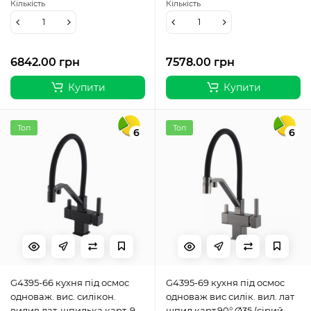
Кількість
Кількість
6842.00 грн
7578.00 грн
Купити
Купити
Топ
Топ
6
6
G4395-66 кухня під осмос
G4395-69 кухня під осмос
одноваж. вис. силікон.
одноваж вис силік. вил. лат
вилив лат. шпилька карт. 90°
шпил карт.90° Ø35 (сірий