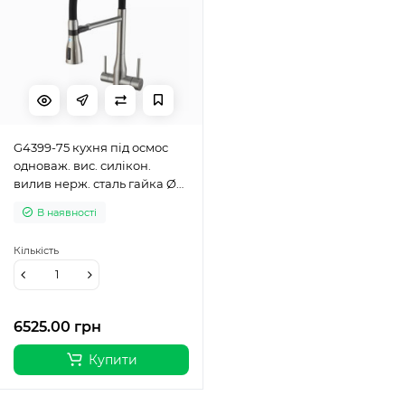
G4399-75 кухня під осмос
одноваж. вис. силікон.
вилив нерж. сталь гайка Ø35
(сатин/чорний) {8/1}
В наявності
Кількість
6525.00 грн
Купити