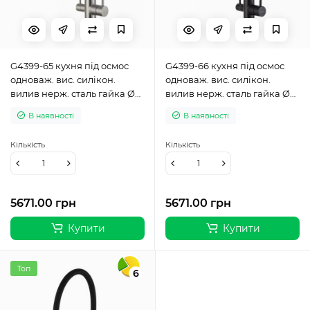
G4399-65 кухня під осмос
G4399-66 кухня під осмос
одноваж. вис. силікон.
одноваж. вис. силікон.
вилив нерж. сталь гайка Ø35
вилив нерж. сталь гайка Ø35
(сатин) {8/1}
(чорний) {8/1}
В наявності
В наявності
Кількість
Кількість
5671.00 грн
5671.00 грн
Купити
Купити
Топ
6