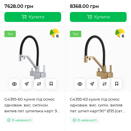
7628.00 грн
8368.00 грн
Купити
Купити
Топ
Топ
6
6
G4395-60 кухня під осмос
G4395-63 кухня під осмос
одноваж. вис. силікон.
одноваж. вис. силік. вилив
вилив лат. шпилька карт. 90°
лат. шпил карт.90° Ø35 (сат.
Ø35 (хром/чорний) {8/1}
золот/чорний) {8/1}
В наявності
В наявності