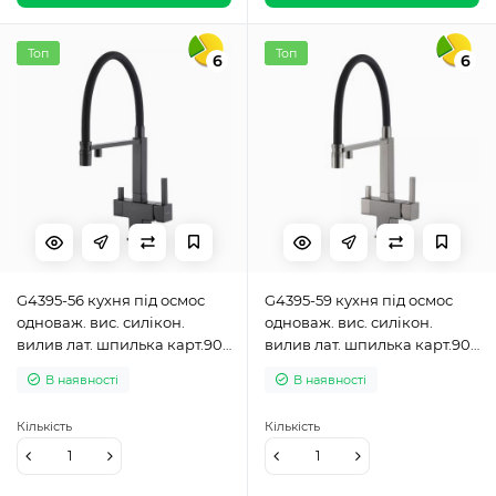
Топ
Топ
6
6
G4395-56 кухня під осмос
G4395-59 кухня під осмос
одноваж. вис. силікон.
одноваж. вис. силікон.
вилив лат. шпилька карт.90°
вилив лат. шпилька карт.90°
Ø35 (чорний) {8/1}
Ø35 (gungrey) {8/1}
В наявності
В наявності
Кількість
Кількість