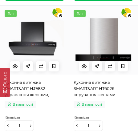
Топ
Топ
6
6
Фільтр
Кухонна витяжка
Кухонна витяжка
SMART&ART HJ98S2
SMART&ART HT6026
управління жестами,
керування жестами
вбудований тен для очистки
В наявності
В наявності
турбіни
Кількість
Кількість