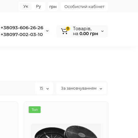
Ук
Ру
грн
Особистий кабінет
+38093-606-26-26
Tоварів,
0
на
0.00 грн
+38097-002-03-10
15
За замовчуванням
Топ