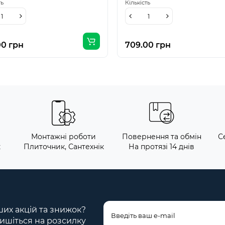
ть
Кількість
00 грн
709.00 грн
Монтажні роботи
Повернення та обмін
С
к
Плиточник, Сантехнік
На протязі 14 днів
ших акцій та знижок?
ишіться на розсилку