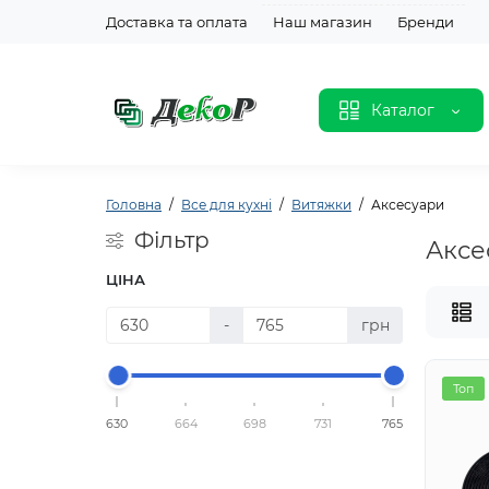
Доставка та оплата
Наш магазин
Бренди
Каталог
Головна
Все для кухні
Витяжки
Аксесуари
Фільтр
Аксе
ЦІНА
-
грн
Топ
630
664
698
731
765