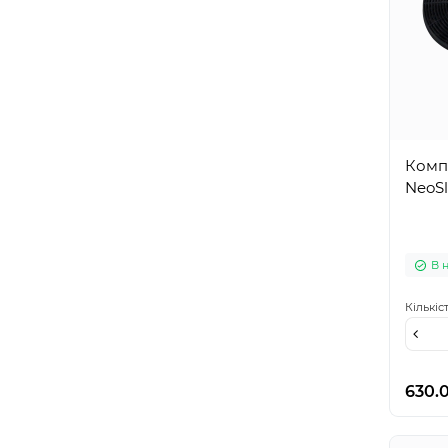
Компл
NeoS
В 
Кількіс
630.