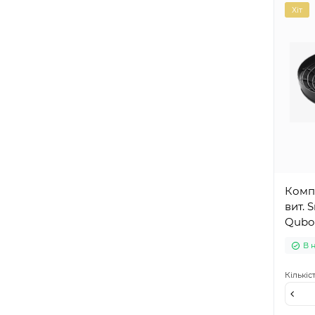
Хіт
Компл
вит. 
Qubo 
В 
Кількіс