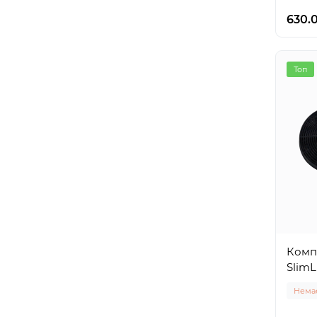
630.
Топ
Компл
SlimL
Немає