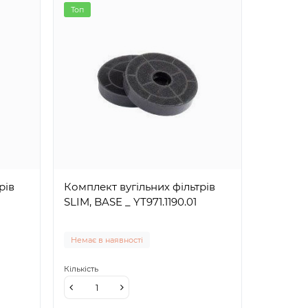
Топ
рів
Комплект вугільних фільтрів
SLIM, BASE _ YT971.1190.01
Немає в наявності
Кількість