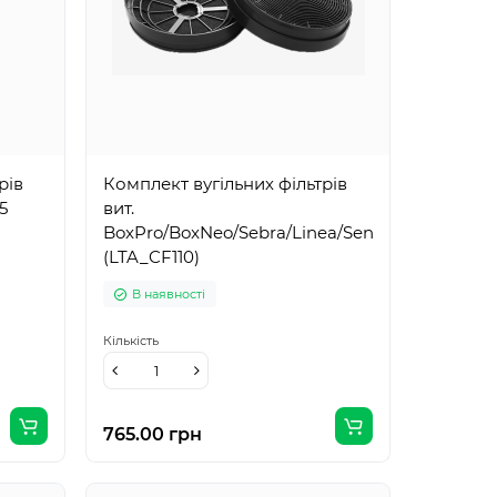
рів
Комплект вугільних фільтрів
5
вит.
BoxPro/BoxNeo/Sebra/Linea/Sensei/Classico
(LTA_CF110)
В наявності
Кількість
765.00 грн