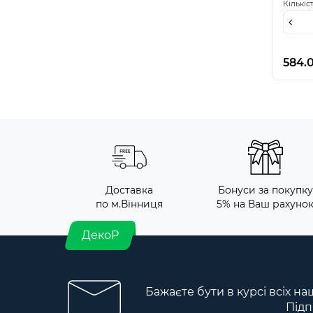
Кількіс
584.
Доставка
Бонуси за покупку
по м.Вінниця
5% на Ваш рахуно
ДекоР
Бажаєте бути в курсі всіх на
Підп