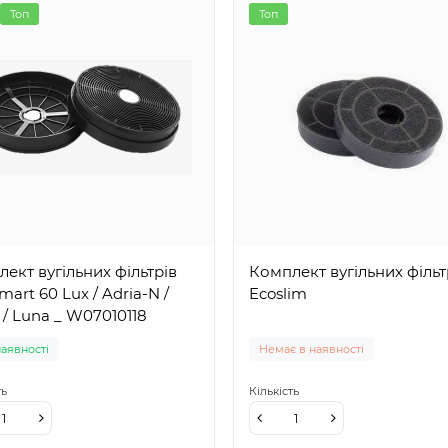
Топ
Топ
ект вугільних фільтрів
Комплект вугільних фільт
Smart 60 Lux / Adria-N /
Ecoslim
/ Luna _ W07010118
наявності
Немає в наявності
ть
Кількість