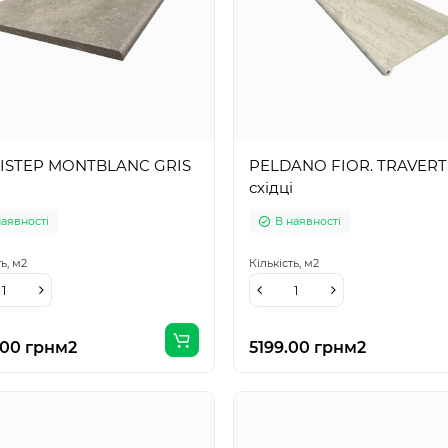
ISTEP MONTBLANC GRIS
PELDANO FIOR. TRAVER
і
східці
наявності
В наявності
ть,
м2
Кількість,
м2
.00 грн
м2
5199.00 грн
м2