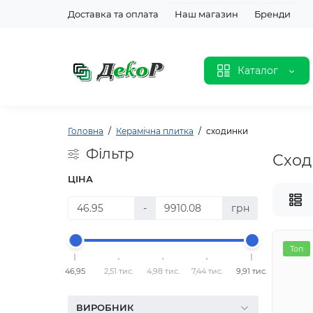
Доставка та оплата
Наш магазин
Бренди
Каталог
Головна
Керамічна плитка
сходинки
Фільтр
Сход
ЦІНА
-
грн
Топ
46,95
2,51 тис.
4,98 тис.
7,44 тис.
9,91 тис.
ВИРОБНИК