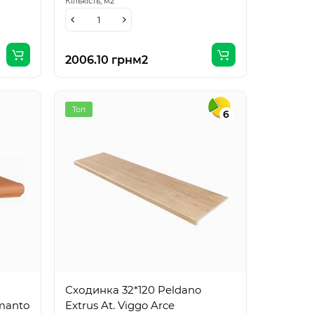
Кількість,
м2
2006.10 грн
м2
Топ
6
Сходинка 32*120 Peldano
amanto
Extrus At. Viggo Arce