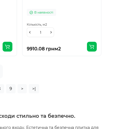
В наявності
Кількість,
м2
9910.08 грн
м2
8
9
>
>|
сходи стильно та безпечно.
ого входу. Естетична та безпечна плитка для