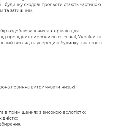
ині будинку сходові прольоти стають частиною
им та затишним.
бір оздоблювальних матеріалів для
ід провідних виробників із Іспанії, України та
ьний вигляд як усередині будинку, так і зовні.
 вона повинна витримувати низькі
 та в приміщеннях з високою вологістю;
хідністю;
 збирання.