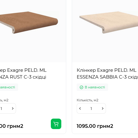
ер Exagre PELD. ML
Клінкер Exagre PELD. ML
ZA RUST C-3 східці
ESSENZA SABBIA C-3 схід
наявності
В наявності
ть,
м2
Кількість,
м2
.00 грн
м2
1095.00 грн
м2