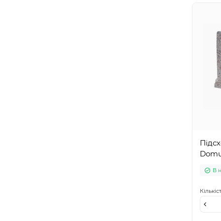
Підсх
Domus
В 
Кількіс