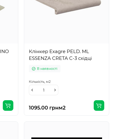
TINO
Клінкер Exagre PELD. ML
ESSENZA CRETA C-3 східці
В наявності
Кількість,
м2
1095.00 грн
м2