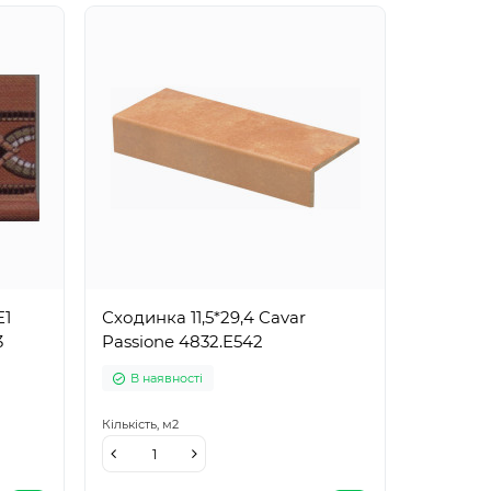
E1
Сходинка 11,5*29,4 Cavar
3
Passione 4832.E542
В наявності
Кількість,
м2