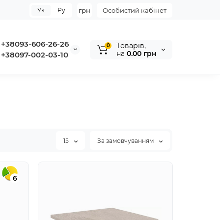
Ук
Ру
грн
Особистий кабінет
+38093-606-26-26
Tоварів,
0
на
0.00 грн
+38097-002-03-10
15
За замовчуванням
6