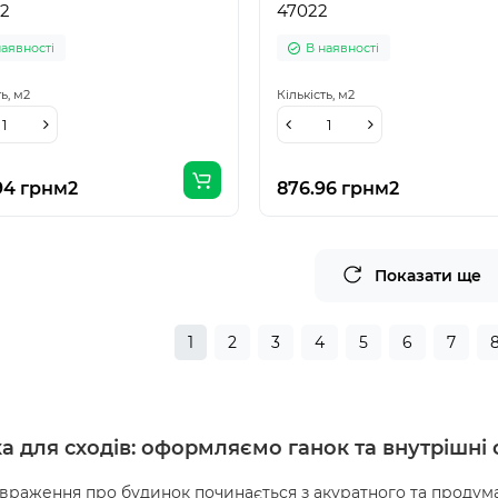
2
47022
наявності
В наявності
ть,
м2
Кількість,
м2
94 грн
м2
876.96 грн
м2
Показати ще
1
2
3
4
5
6
7
а для сходів
: оформляємо ганок та внутрішні 
раження про будинок починається з акуратного та продуман