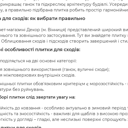
прикрашає ганок та підкреслює архітектуру будівлі. Усеред
ру, а правильно підібрана плитка робить простір гармонійн
 для сходів: як вибрати правильно
нет-магазині Декор (м. Вінниця) представлений широкий ви
нього та зовнішнього застосування. Тут ви знайдете плитку в
 Облицювання сходів і підсходів створить завершений і стил
і особливості плитки для сходів:
поділяється на дві основні категорії:
я зовнішнього використання (ганок, вуличні сходи);
я міжповерхових внутрішніх сходів.
нішньої плитки обов'язковим критерієм є морозостійкість -
тури без руйнувань.
орі плитки слід звертати увагу на:
ійкість до ковзання - особливо актуально в зимовий період
цність та зносостійкість - важливі для щаблів з високою про
гкість у догляді – гладкі, але неслизькі поверхні спрощують
литки для сходів