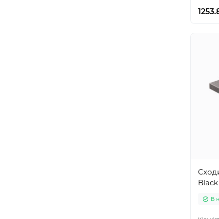
1253.
Сходи
Black
В 