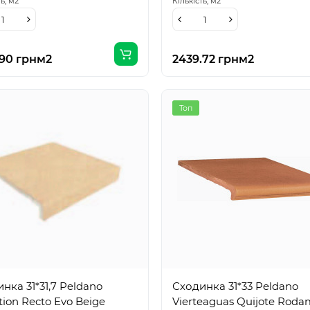
ть,
м2
Кількість,
м2
.90 грн
м2
2439.72 грн
м2
Топ
нка 31*31,7 Peldano
Сходинка 31*33 Peldano
tion Recto Evo Beige
Vierteaguas Quijote Rod