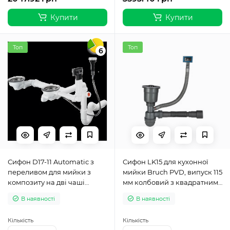
Купити
Купити
Топ
Топ
6
Сифон D17-11 Automatic з
Сифон LK15 для кухонної
переливом для мийки з
мийки Bruch PVD, випуск 115
композиту на дві чаші
мм колбовий з квадратним
(43938000)
переливом Black (вихід
В наявності
В наявності
гофри 40/50мм) Lidz
Кількість
Кількість