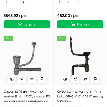
5545.92 грн
452.00 грн
Купити
Купити
Топ
Топ
Сифон LK16 для кухонної
Сифон для кухонної мийки
мийки Bruch PVD, випуск 115
Lidz (GRA) 47 01 002 01 (вихід
мм колбовий з квадратним
50/40мм)
переливом Grey (вихід