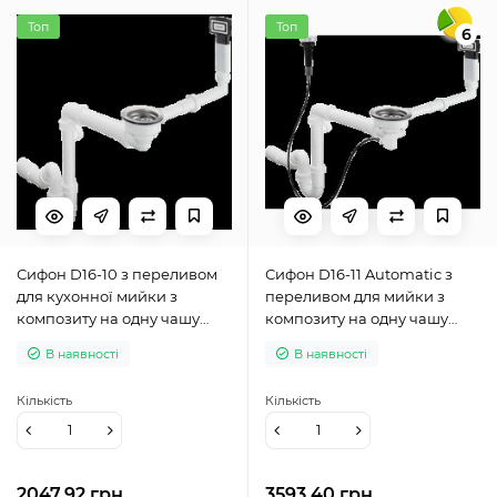
Топ
Топ
6
Сифон D16-10 з переливом
Сифон D16-11 Automatic з
для кухонної мийки з
переливом для мийки з
композиту на одну чашу
композиту на одну чашу
(43927000)
(43937000)
В наявності
В наявності
Кількість
Кількість
2047.92 грн
3593.40 грн