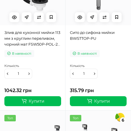
Злив для кухонної мийки 113
Сито до сифона мийки
мм з круглим переливом,
BWSTTOP-PU
чорний мат FSW50P-POL-25-
MB
В наявності
В наявності
Кількість
Кількість
1042.32 грн
315.79 грн
Купити
Купити
Топ
Топ
6