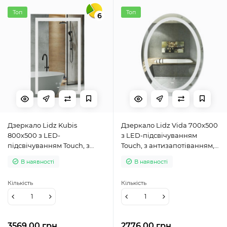
Топ
Топ
6
Дзеркало Lidz Kubis
Дзеркало Lidz Vida 700х500
800х500 з LED-
з LED-підсвічуванням
підсвічуванням Touch, з
Touch, з антизапотіванням, з
антизапотіванням, з
димером, рег. яскравості
В наявності
В наявності
димером, рег. яскравості
LD78LF5070
LD78LF9365080
Кількість
Кількість
3569.00 грн
2776.00 грн