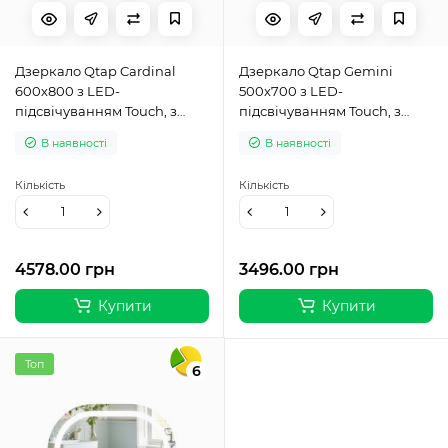
Дзеркало Qtap Cardinal
Дзеркало Qtap Gemini
600х800 з LED-
500х700 з LED-
підсвічуванням Touch, з
підсвічуванням Touch, з
антизапотіванням, з
антизапотіванням, з
В наявності
В наявності
димером, рег. темп. кольору
димером, рег. темп. кольору
(3000-6500K) Reverse
(3000-6500K) Reverse
Кількість
Кількість
QT0478C6080
QT2578R5070
4578.00 грн
3496.00 грн
Купити
Купити
Топ
6