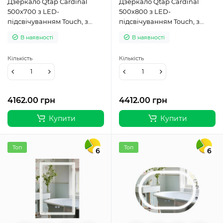
Дзеркало Qtap Cardinal
Дзеркало Qtap Cardinal
500х700 з LED-
500х800 з LED-
підсвічуванням Touch, з
підсвічуванням Touch, з
антизапотіванням, з
антизапотіванням, з
В наявності
В наявності
димером, рег. темп. кольору
димером, рег. темп. кольору
(3000-6500K) Reverse
(3000-6500K) Reverse
Кількість
Кількість
QT0478C5070
QT0478C5080
4162.00 грн
4412.00 грн
Купити
Купити
Топ
Топ
6
6