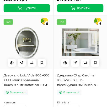
Купити
Купити
Топ
Топ
6
6
Дзеркало Lidz Vida 800х600
Дзеркало Qtap Cardinal
з LED-підсвічуванням
1000х700 з LED-
Touch, з антизапотіванням, з
підсвічуванням Touch, з
димером, рег. яскравості
антизапотіванням, з
В наявності
В наявності
LD78LF6080
димером, рег. темп. кольору
(3000-6500K) QT0478C10070
Кількість
Кількість