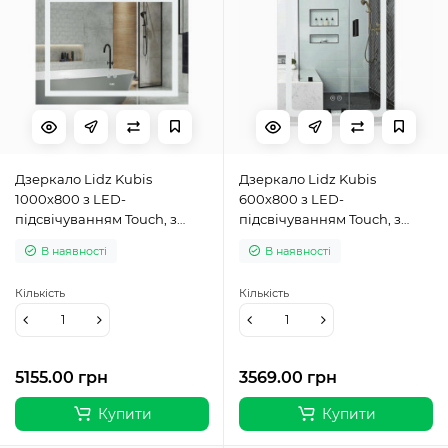
Дзеркало Lidz Kubis
Дзеркало Lidz Kubis
1000х800 з LED-
600х800 з LED-
підсвічуванням Touch, з
підсвічуванням Touch, з
антизапотіванням, з
антизапотіванням, з
В наявності
В наявності
димером, рег. яскравості
димером, рег. яскравості
LD78LF61410080
LD78LF9376080
Кількість
Кількість
5155.00 грн
3569.00 грн
Купити
Купити