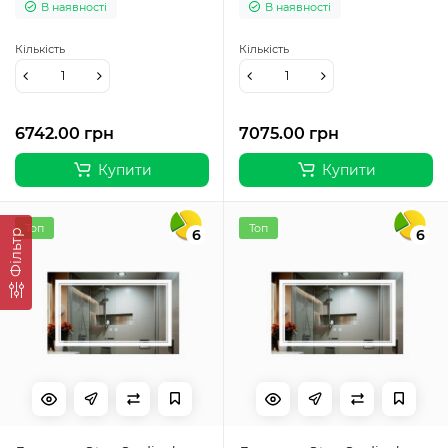
В наявності
В наявності
димером, рег. темп. кольору
димером, рег. темп. кольору
(3000-6500K) QT0478C10080
(3000-6500K) QT0478C12080
Кількість
Кількість
6742.00 грн
7075.00 грн
Купити
Купити
Топ
Топ
6
6
Фільтр