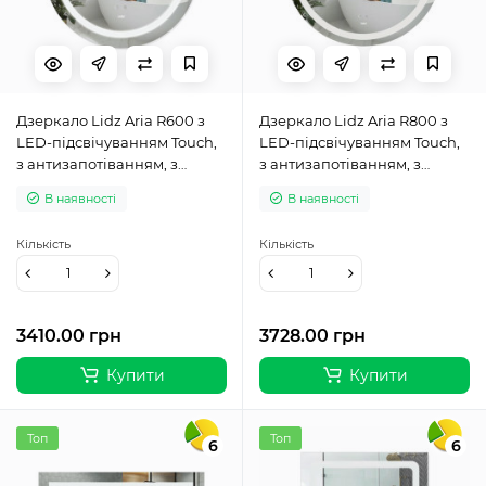
Дзеркало Lidz Aria R600 з
Дзеркало Lidz Aria R800 з
LED-підсвічуванням Touch,
LED-підсвічуванням Touch,
з антизапотіванням, з
з антизапотіванням, з
димером, рег. яскравості
димером, рег. яскравості
В наявності
В наявності
LD78LR600
LD78LR800
Кількість
Кількість
3410.00 грн
3728.00 грн
Купити
Купити
Топ
Топ
6
6