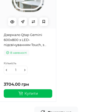
Дзеркало Qtap Gemini
600х800 з LED-
підсвічуванням Touch, з
антизапотіванням, з
В наявності
димером, рег. темп. кольору
(3000-6500K) Reverse
Кількість
QT2578R6080
3704.00 грн
Купити