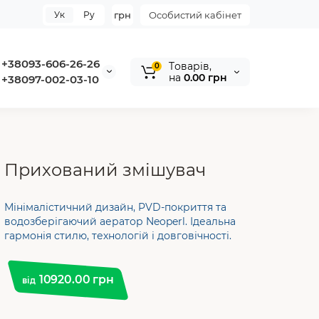
Ук
Ру
грн
Особистий кабінет
+38093-606-26-26
Tоварів,
0
на
0.00 грн
+38097-002-03-10
Прихований змішувач
Мінімалістичний дизайн, PVD-покриття та
водозберігаючий аератор Neoperl. Ідеальна
гармонія стилю, технологій і довговічності.
10920.00 грн
від