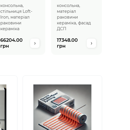
умивальником
консольна,
консольна,
стільниця Loft-
матеріал
Iron, матеріал
раковини
раковини
кераміка, фасад
кераміка
ДСП
66204.00
17348.00
грн
грн