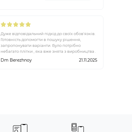
Дуже відповідальний підхід до своїх обов'язків.
Готовність допомогти в пошуку рішення,
запропонувати варіанти. Було потрібно
небагато плітки , яка вже знята з виробництва .
Співробітник ( на жаль не знаю призвища)
Dm Berezhnoy
21.11.2025
відшукав необх..