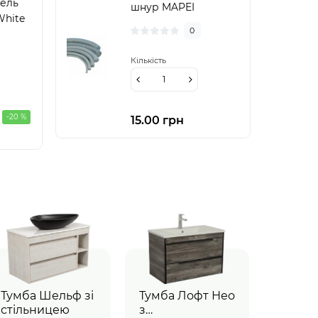
нель
шнур MAPEI
White
круглого перетину
0
Mapefoam
10ммx550м
Кількість
(MF10550)
-20 %
15.00 грн
Тумба Шельф зі
Тумба Лофт Нео
стільницею
з