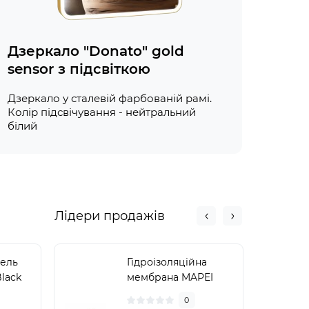
Дзеркало "Donato" gold
sensor з підсвіткою
Дзеркало у сталевій фарбованій рамі.
Колір підсвічування - нейтральний
білий
Лідери продажів
нель
Гідроізоляційна
Black
ний
мембрана MAPEI
pro
MAPEGUARD WP200
0
)
1 х 1 м (WP200-1)