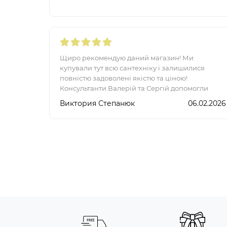
Щиро рекомендую даний магазин! Ми
купували тут всю сантехніку і залишилися
повністю задоволені якістю та ціною!
Консультанти Валерій та Сергій допомогли
обрати все під наші потреби,кожен товар був
Виктория Степанюк
06.02.2026
підібраний до вимог та розмірів..