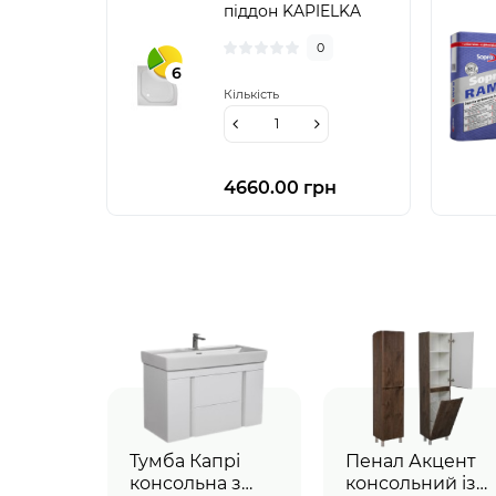
піддон KAPIELKA
ST80x80x14 низький,
0
напівкруглий,
6
діаметр зливу 52 мм
Кількість
4660.00 грн
Тумба Капрі
Пенал Акцент
консольна з
консольний із