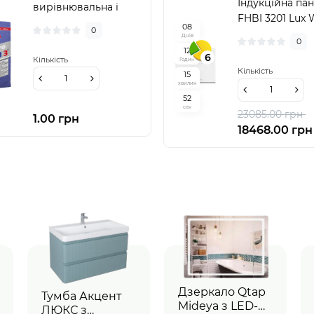
Індукційна па
вирівнювальна і
FHBI 3201 Lux 
реставраційна
0
8
0
Sopro RAM 3 454 (25
Днів
0
1
2
кг)
6
Кількість
Годин
Кількість
1
5
хвилин
5
1
сек
23085.00 грн
1.00 грн
18468.00 грн
Дзеркало Qtap
Тумба Акцент
Mideya з LED-
ЛЮКС з