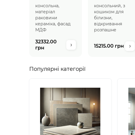
умивальником
кошиком
консольна,
консольний, з
матеріал
кошиком для
раковини
білизни,
кераміка, фасад
відкривання
МДФ
розпашне
32332.00
15215.00 грн
грн
Популярні категорії