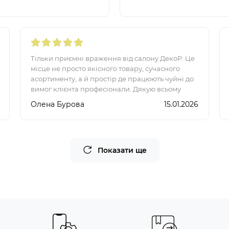
Тільки приємні враження від салону ДекоР. Це
місце не просто якісного товару, сучасного
асортименту, а й простір де працюють чуйні до
вимог клієнта професіонали. Дякую всьому
колективу, а особливо Олесі. Від неї дізналась
Олена Бурова
15.01.2026
багато ц..
Показати ще