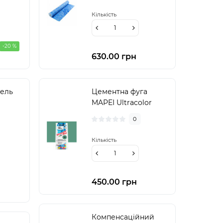
Кількість
-20 %
630.00 грн
нель
ової
Цементна фуга
 DVK
MAPEI Ultracolor
)
Plus 260
0
(оливковий) 2 кг
(6026002A)
Кількість
450.00 грн
Компенсаційний