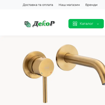
Доставка та оплата
Наш магазин
Бренди
Каталог
Змішувач для умивальника
Сучасний дизайн, європейський контроль
якості та бездоганна робота щодня. Ідеальний
баланс стилю.
8840.00 грн
від