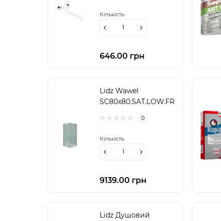
Кількість
646.00 грн
Lidz Wawel
SC80x80.SAT.LOW.FR
Душова кабіна
0
квадратна, скло
Frost 4 мм + Lidz
Кількість
Душовий піддон
KAPIELKA
ST80x80х14
9139.00 грн
Lidz Душовий