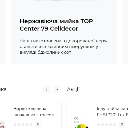
Нержавіюча мийка TOP
Center 79 Celldecor
Чаша виготовлена з декорованої нерж.
сталі з ексклюзивним візерунком у
вигляді бджолиних сот
нка
Акції
Вирівнювальна
Індукційна па
Дюбель
шпаклівка з трасом
FHBI 3201 Lux 
розширюваль
0
8
Sopro AMT 468 (25
для стяжок So
Днів
0
0
0
кг)
EDD 152 (10 шт.
1
2