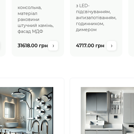
підсвічуванням
умивальником
з LED-
консольна,
підсвічуванням,
матеріал
антизапотіванням,
раковини
годинником,
штучний камінь,
димером
фасад МДФ
31618.00 грн
4717.00 грн