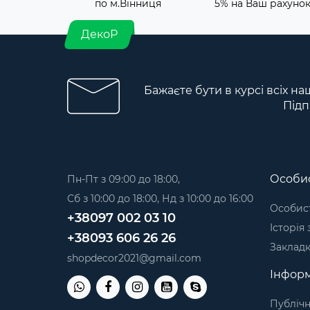
по м.Вінниця
5% на Ваш рахуно
ДекоР
Бажаєте бути в курсі всіх на
Підп
Особис
Пн-Пт з 09:00 до 18:00,
Сб з 10:00 до 18:00, Нд з 10:00 до 16:00
Особист
+38097 002 03 10
Історія
+38093 606 26 26
Заклад
shopdecor2021@gmail.com
Інформ
Публічн