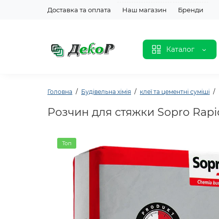
Доставка та оплата
Наш магазин
Бренди
Каталог
Головна
Будівельна хімія
клеї та цементні суміші
Розчин для стяжки Sopro Rapid
Топ