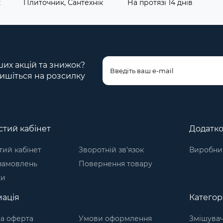
к
Плиточник, Сантехнік
На протязі 14 днів
ших акцій та знижок?
ишіться на розсилку
тий кабінет
Додатк
ий кабінет
Зворотній зв’язок
Виробни
 замовлень
Повернення товару
ки
ація
Категорі
а оферта
Умови оформлення
Змішувач