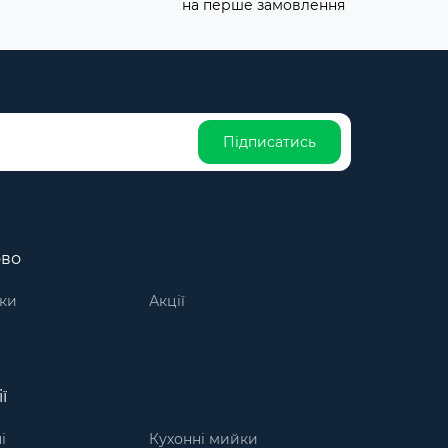
на перше замовлення
Підписатись
ово
ки
Акції
ї
і
Кухонні мийки